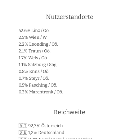
Nutzerstandorte
52.6% Linz / Oö.
2.5% Wien / W
2.2% Leonding / Oö.
2.1% Traun / Oö.
1.7% Wels / Oö.
1.1% Salzburg / Sbg.
0.8% Enns / Oö.
0.7% Steyr / Oö.
0.5% Pasching / Oö.
0.3% Marchtrenk / Oö.
Reichweite
🇦🇹 92,3% Österreich
🇩🇪 1,2% Deutschland